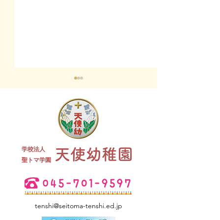
終業式 全
学校法人
天使幼稚園
夏祭り 全学年
​聖トマ学園
tenshi@seitoma-tenshi.ed.jp