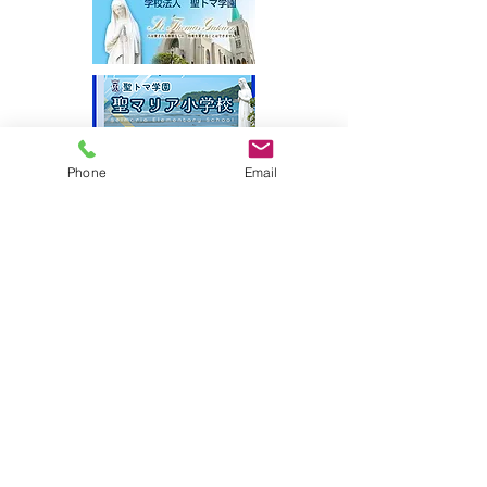
Phone
Email
サイトマップ
●園について
●園長挨拶
●理想とする子どもの姿
●園の特色
●保護者の皆様からの声
●園のいちにち
●年間行事
●施設紹介