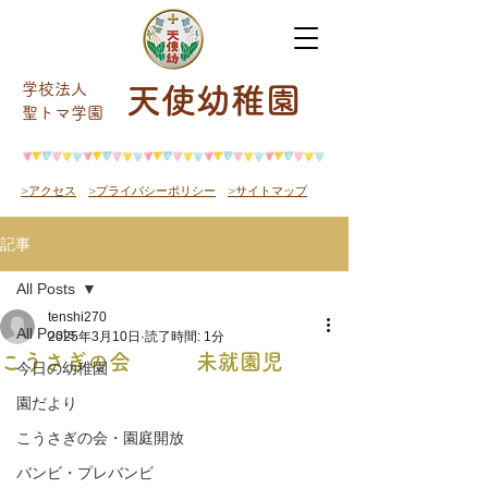
学校法人
天使幼稚園
​聖トマ学園
>アクセス
>プライバシーポリシー
>サイトマップ
記事
All Posts
tenshi270
All Posts
2025年3月10日
読了時間: 1分
こうさぎの会 未就園児
今日の幼稚園
園だより
こうさぎの会・園庭開放
バンビ・プレバンビ