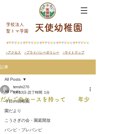
学校法人
天使幼稚園
​聖トマ学園
>アクセス
>プライバシーポリシー
>サイトマップ
記事
All Posts
tenshi270
All Posts
5月13日
読了時間: 1分
だんご虫ケースを持って 年少
今日の幼稚園
園だより
こうさぎの会・園庭開放
バンビ・プレバンビ