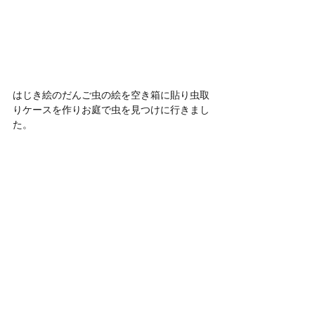
はじき絵のだんご虫の絵を空き箱に貼り虫取
りケースを作りお庭で虫を見つけに行きまし
た。