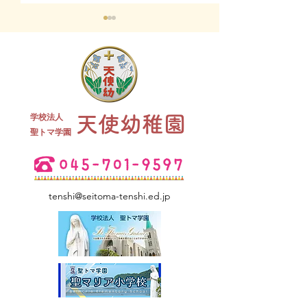
終業式 全
学校法人
天使幼稚園
夏祭り 全学年
​聖トマ学園
tenshi@seitoma-tenshi.ed.jp