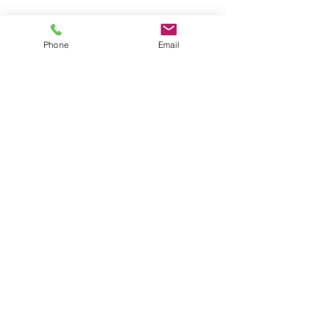
サイトマップ
Phone
Email
●園について
●園長挨拶
●理想とする子どもの姿
●園の特色
●保護者の皆様からの声
●園のいちにち
●年間行事
●施設紹介
●プライバシーポリシー
●アクセス