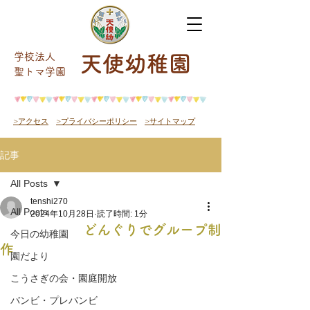
学校法人
天使幼稚園
​聖トマ学園
>アクセス
>プライバシーポリシー
>サイトマップ
記事
All Posts
tenshi270
All Posts
2024年10月28日
読了時間: 1分
どんぐりでグループ制
今日の幼稚園
作
園だより
こうさぎの会・園庭開放
バンビ・プレバンビ