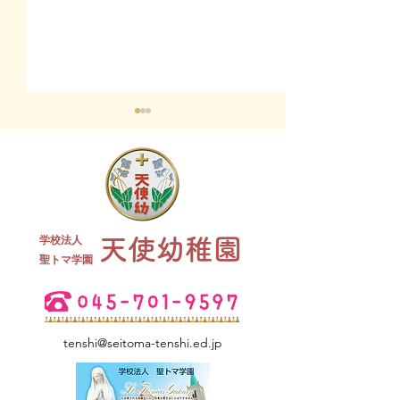
終業式 全
学校法人
天使幼稚園
夏祭り 全学年
​聖トマ学園
tenshi@seitoma-tenshi.ed.jp