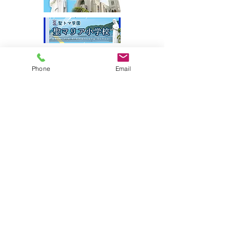
Phone
Email
サイトマップ
●園について
●園長挨拶
●理想とする子どもの姿
●園の特色
●保護者の皆様からの声
●園のいちにち
●年間行事
●施設紹介