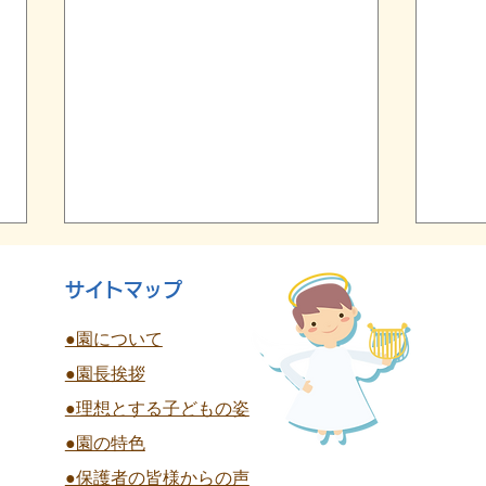
サイトマップ
●園について
●園長挨拶
終
●理想とする子どもの姿
夏祭り 全学年
●園の特色
●保護者の皆様からの声