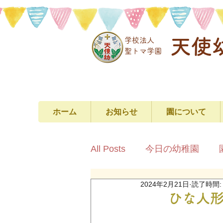
天使
学校法人
​聖トマ学園
ホーム
お知らせ
園について
All Posts
今日の幼稚園
2024年2月21日
読了時間:
ひな人形の