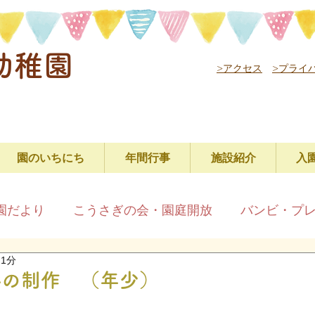
幼稚園
>アクセス
>プライ
園のいちにち
年間行事
施設紹介
入
園だより
こうさぎの会・園庭開放
バンビ・プ
 1分
制作 （年少）