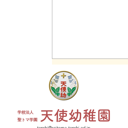
同窓会について
現４年生対象の天使幼稚園卒園生
同窓会を開催します。 たくさん
のお友達、先生が参加予定です✨
ささやかですがお菓子と、カルピ
天使幼稚園
スをご用意します。水筒、上履
学校法人
き、コップをお持ちください。
​聖トマ学園
ご不明点は幼稚園にお電話くださ
tenshi@seitoma-tenshi.ed.jp