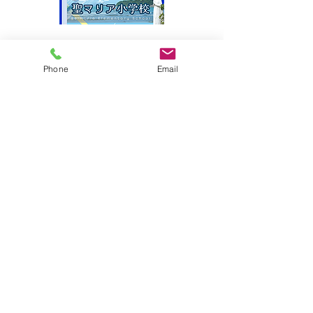
サイトマップ
Phone
Email
●園について
●園長挨拶
●理想とする子どもの姿
●園の特色
●保護者の皆様からの声
●園のいちにち
●年間行事
●施設紹介
●プライバシーポリシー
●アクセス