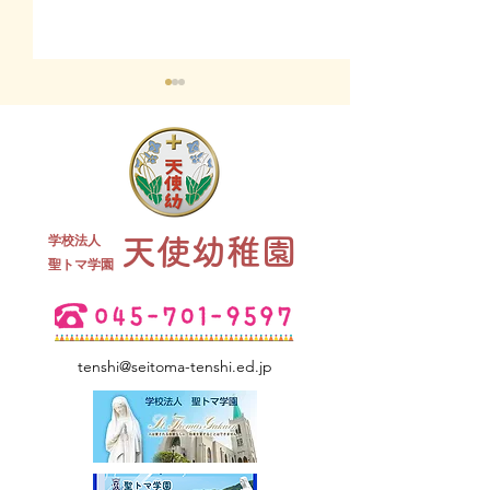
終業式 全
学校法人
天使幼稚園
夏祭り 全学年
​聖トマ学園
tenshi@seitoma-tenshi.ed.jp