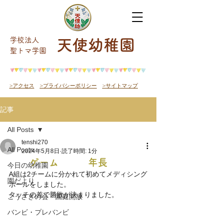
学校法人
天使幼稚園
​聖トマ学園
>アクセス
>プライバシーポリシー
>サイトマップ
記事
All Posts
tenshi270
All Posts
2024年5月8日
読了時間: 1分
ゲーム 年長
今日の幼稚園
A組は2チームに分かれて初めてメディシング
園だより
ボールをしました。
タッチの差で勝敗が決まりました。
こうさぎの会・園庭開放
バンビ・プレバンビ