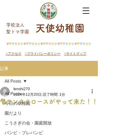
学校法人
天使幼稚園
​聖トマ学園
>アクセス
>プライバシーポリシー
>サイトマップ
記事
All Posts
tenshi270
All Posts
2024年12月20日
読了時間: 1分
🎅サンタクロースがやって来た！！
今日の幼稚園
園だより
こうさぎの会・園庭開放
バンビ・プレバンビ