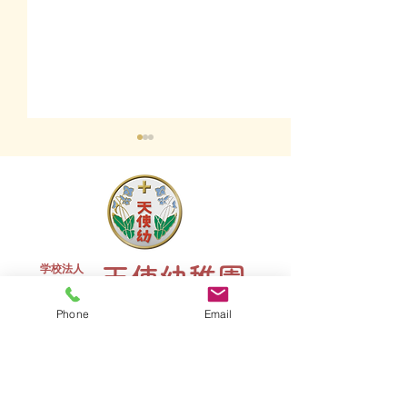
終業式 全
学校法人
天使幼稚園
夏祭り 全学年
​聖トマ学園
Phone
Email
tenshi@seitoma-tenshi.ed.jp