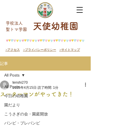
学校法人
天使幼稚園
​聖トマ学園
>アクセス
>プライバシーポリシー
>サイトマップ
記事
All Posts
tenshi270
All Posts
2025年4月15日
読了時間: 1分
スーターマンがやってきた！
今日の幼稚園
園だより
こうさぎの会・園庭開放
バンビ・プレバンビ