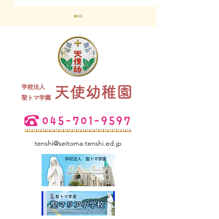
終業式 全
学校法人
天使幼稚園
夏祭り 全学年
​聖トマ学園
tenshi@seitoma-tenshi.ed.jp