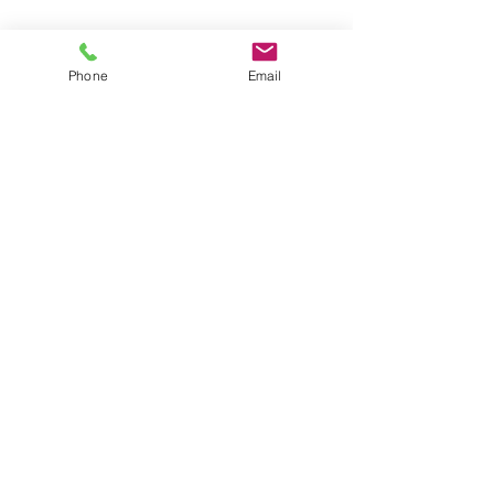
サイトマップ
Phone
Email
●園について
●園長挨拶
●理想とする子どもの姿
●園の特色
●保護者の皆様からの声
●園のいちにち
●年間行事
●施設紹介
●プライバシーポリシー
●アクセス