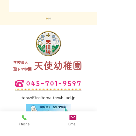
終業式 全
学校法人
天使幼稚園
夏祭り 全学年
​聖トマ学園
tenshi@seitoma-tenshi.ed.jp
Phone
Email