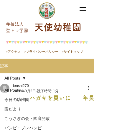
学校法人
天使幼稚園
​聖トマ学園
>アクセス
>プライバシーポリシー
>サイトマップ
記事
All Posts
tenshi270
All Posts
2025年9月2日
読了時間: 1分
ハガキを買いに 年長
今日の幼稚園
園だより
こうさぎの会・園庭開放
バンビ・プレバンビ