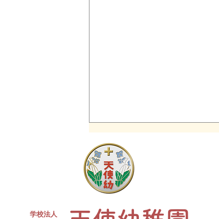
同窓会について
現４年生対象の天使幼稚園卒園生
同窓会を開催します。 たくさん
のお友達、先生が参加予定です✨
ささやかですがお菓子と、カルピ
スをご用意します。水筒、上履
学校法人