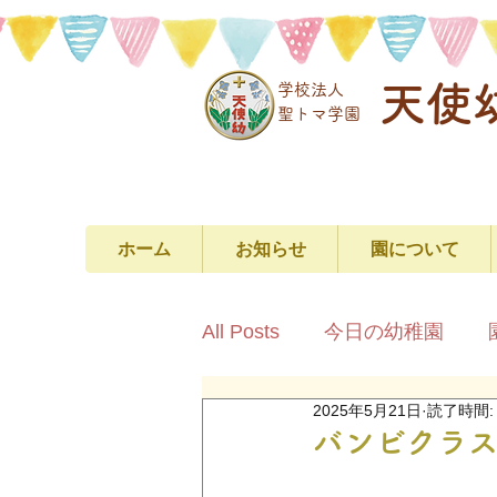
天使
学校法人
​聖トマ学園
ホーム
お知らせ
園について
All Posts
今日の幼稚園
2025年5月21日
読了時間:
バンビクラ