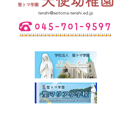
天使幼稚園
き、コップをお持ちください。
​聖トマ学園
ご不明点は幼稚園にお電話くださ
tenshi@seitoma-tenshi.ed.jp
い。 皆さまとお会いできること
を楽しみにしています。