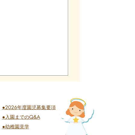
●2026年度園児募集要項
●入園までのQ&A
業式 全学年
●幼稚園見学