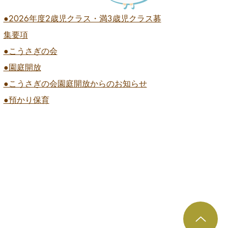
●2026
年度2歳児クラス・満3歳児クラス募
集要項
●こうさぎの会
●園庭開放
●こうさぎの会園庭開放からのお知らせ
●預かり保育