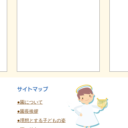
サイトマップ
●園について
●園長挨拶
終
●理想とする子どもの姿
夏祭り 全学年