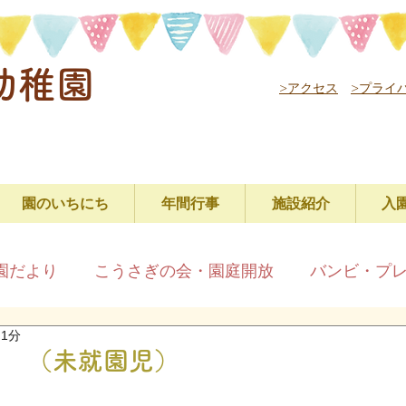
幼稚園
>アクセス
>プライ
園のいちにち
年間行事
施設紹介
入
園だより
こうさぎの会・園庭開放
バンビ・プ
 1分
ス （未就園児）