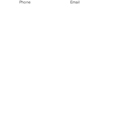
Phone
Email
●園長挨拶
●理想とする子どもの姿
●園の特色
●保護者の皆様からの声
●園のいちにち
●年間行事
●施設紹介
●プライバシーポリシー
●アクセス
●2026年度園児募集要項
●入園までのQ&A
●幼稚園見学