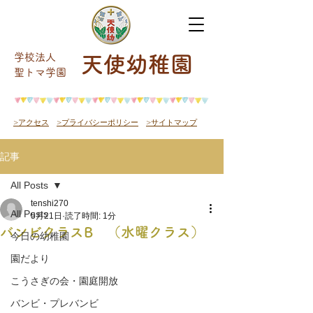
学校法人
天使幼稚園
​聖トマ学園
>アクセス
>プライバシーポリシー
>サイトマップ
記事
All Posts
tenshi270
All Posts
5月21日
読了時間: 1分
バンビクラスB （水曜クラス）
今日の幼稚園
園だより
こうさぎの会・園庭開放
バンビ・プレバンビ