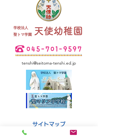
終業式 全
学校法人
天使幼稚園
夏祭り 全学年
​聖トマ学園
tenshi@seitoma-tenshi.ed.jp
サイトマップ
●園について