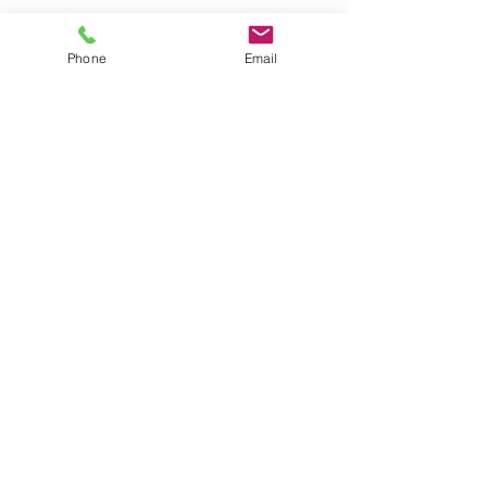
サイトマップ
Phone
Email
●園について
●園長挨拶
●理想とする子どもの姿
●園の特色
●保護者の皆様からの声
●園のいちにち
●年間行事
●施設紹介
●プライバシーポリシー
●アクセス
●2026年度園児募集要項