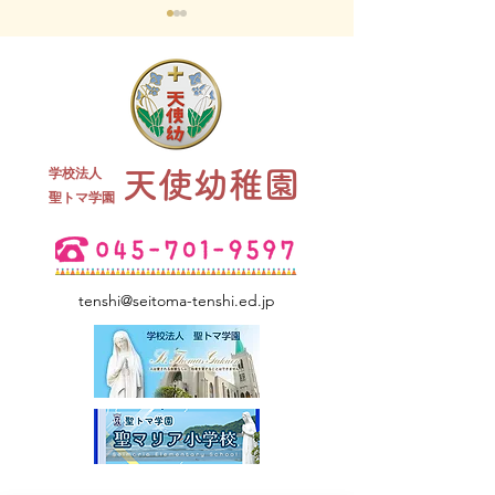
終業式 全
学校法人
天使幼稚園
夏祭り 全学年
​聖トマ学園
tenshi@seitoma-tenshi.ed.jp