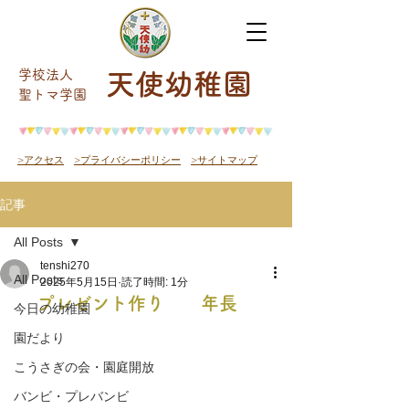
学校法人
天使幼稚園
​聖トマ学園
>アクセス
>プライバシーポリシー
>サイトマップ
記事
All Posts
tenshi270
All Posts
2025年5月15日
読了時間: 1分
プレゼント作り 年長
今日の幼稚園
園だより
こうさぎの会・園庭開放
バンビ・プレバンビ