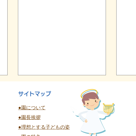
サイトマップ
●園について
●園長挨拶
終
●理想とする子どもの姿
夏祭り 全学年