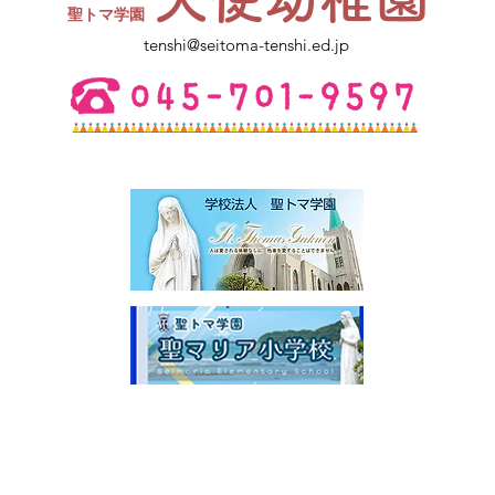
き、コップをお持ちください。
​聖トマ学園
ご不明点は幼稚園にお電話くださ
tenshi@seitoma-tenshi.ed.jp
い。 皆さまとお会いできること
を楽しみにしています。