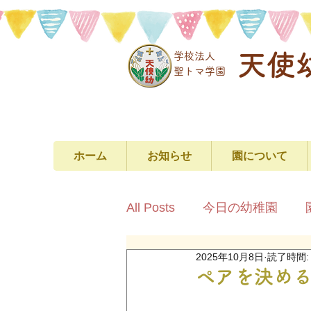
天使
学校法人
​聖トマ学園
ホーム
お知らせ
園について
All Posts
今日の幼稚園
2025年10月8日
読了時間:
ペアを決め