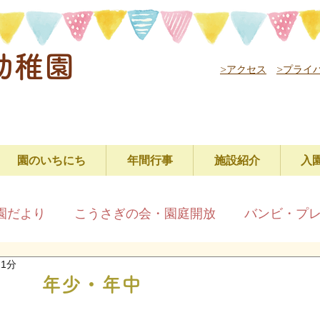
幼稚園
>アクセス
>プライ
園のいちにち
年間行事
施設紹介
入
園だより
こうさぎの会・園庭開放
バンビ・プ
 1分
る 年少・年中