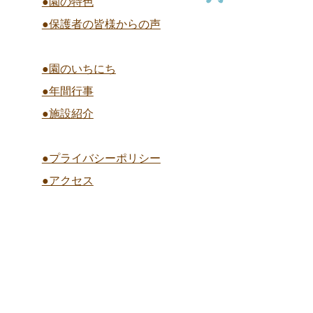
●園の特色
●保護者の皆様からの声
●園のいちにち
●年間行事
●施設紹介
●プライバシーポリシー
●アクセス