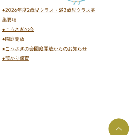
●2026
年度2歳児クラス・満3歳児クラス募
集要項
●こうさぎの会
●園庭開放
●こうさぎの会園庭開放からのお知らせ
●預かり保育