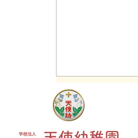
同窓会について
現４年生対象の天使幼稚園卒園生
同窓会を開催します。 たくさん
のお友達、先生が参加予定です✨
ささやかですがお菓子と、カルピ
天使幼稚園
スをご用意します。水筒、上履
学校法人