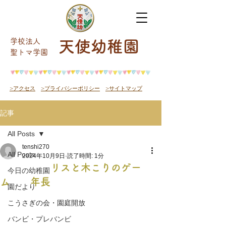
学校法人
天使幼稚園
​聖トマ学園
>アクセス
>プライバシーポリシー
>サイトマップ
記事
All Posts
tenshi270
All Posts
2024年10月9日
読了時間: 1分
リスと木こりのゲー
今日の幼稚園
ム 年長
園だより
こうさぎの会・園庭開放
バンビ・プレバンビ