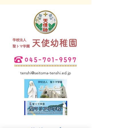
終業式 全
学校法人
天使幼稚園
夏祭り 全学年
​聖トマ学園
tenshi@seitoma-tenshi.ed.jp