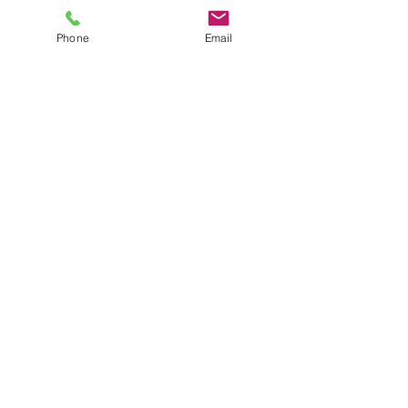
サイトマップ
●園について
Phone
Email
●園長挨拶
●理想とする子どもの姿
●園の特色
●保護者の皆様からの声
●園のいちにち
●年間行事
●施設紹介
●プライバシーポリシー
●アクセス
●2026年度園児募集要項
●入園までのQ&A