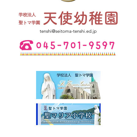
ささやかですがお菓子と、カルピ
天使幼稚園
スをご用意します。水筒、上履
学校法人
き、コップをお持ちください。
​聖トマ学園
ご不明点は幼稚園にお電話くださ
tenshi@seitoma-tenshi.ed.jp
い。 皆さまとお会いできること
を楽しみにしています。