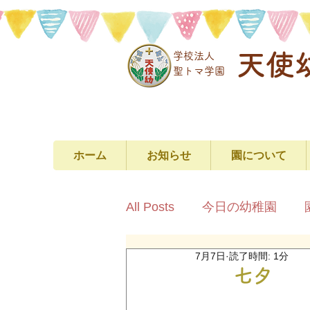
天使
学校法人
​聖トマ学園
ホーム
お知らせ
園について
All Posts
今日の幼稚園
7月7日
読了時間: 1分
七夕