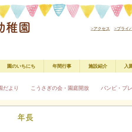
幼稚園
>アクセス
>プライ
園のいちにち
年間行事
施設紹介
入
園だより
こうさぎの会・園庭開放
バンビ・プ
 年長