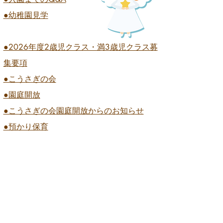
業式 全学年
●幼稚園見学
●2026
年度2歳児クラス・満3歳児クラス募
集要項
●こうさぎの会
●園庭開放
●こうさぎの会園庭開放からのお知らせ
●預かり保育