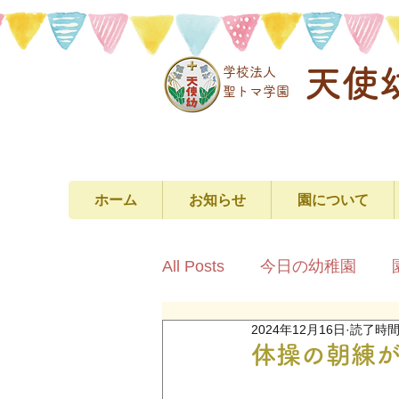
天使
学校法人
​聖トマ学園
ホーム
お知らせ
園について
All Posts
今日の幼稚園
2024年12月16日
読了時間:
体操の朝練