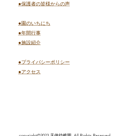
●保護者の皆様からの声
●園のいちにち
●年間行事
●施設紹介
●プライバシーポリシー
●アクセス
copyright©2023 天使幼稚園 All Rights Reserved.