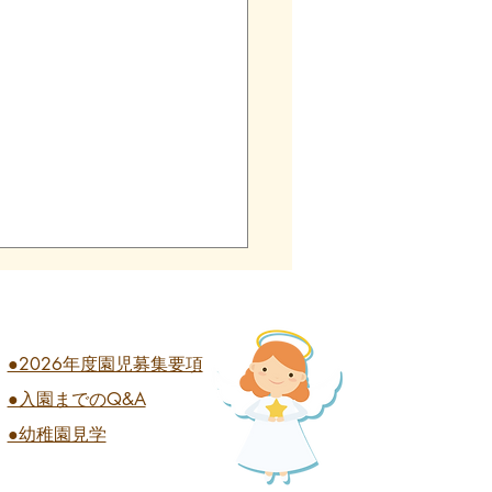
●2026年度園児募集要項
●入園までのQ&A
業式 全学年
●幼稚園見学