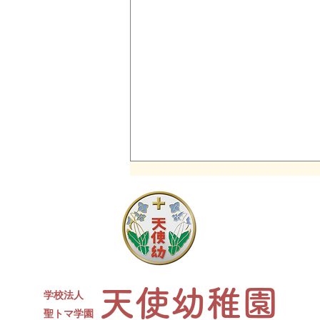
同窓会について
現４年生対象の天使幼稚園卒園生
同窓会を開催します。 たくさん
のお友達、先生が参加予定です✨
ささやかですがお菓子と、カルピ
天使幼稚園
スをご用意します。水筒、上履
学校法人
き、コップをお持ちください。
​聖トマ学園