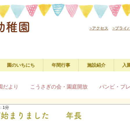
幼稚園
>アクセス
>プライ
園のいちにち
年間行事
施設紹介
入
園だより
こうさぎの会・園庭開放
バンビ・プ
 1分
が始まりました 年長