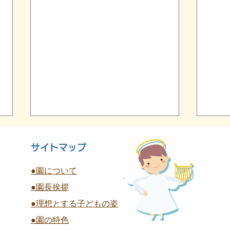
サイトマップ
●園について
●園長挨拶
終
●理想とする子どもの姿
夏祭り 全学年
●園の特色