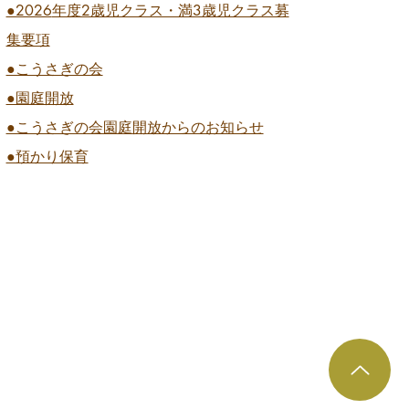
●2026
年度2歳児クラス・満3歳児クラス募
集要項
●こうさぎの会
●園庭開放
●こうさぎの会園庭開放からのお知らせ
●預かり保育