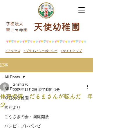
学校法人
天使幼稚園
​聖トマ学園
>アクセス
>プライバシーポリシー
>サイトマップ
記事
All Posts
tenshi270
All Posts
2024年12月2日
読了時間: 1分
体育指導 だるまさんが転んだ 年
今日の幼稚園
少
園だより
こうさぎの会・園庭開放
バンビ・プレバンビ