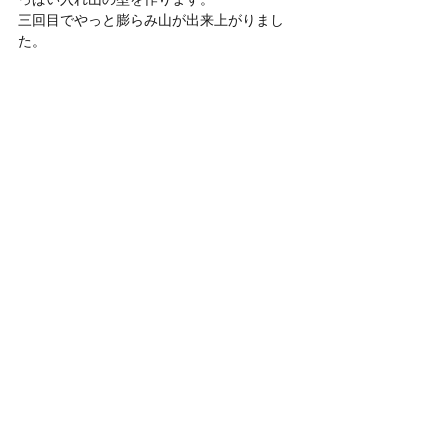
三回目でやっと膨らみ山が出来上がりまし
た。