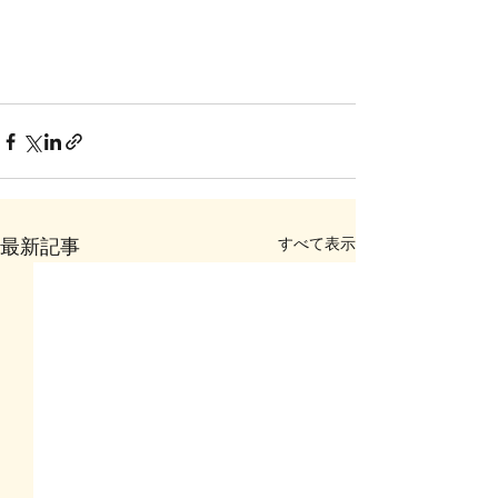
すべて表示
最新記事