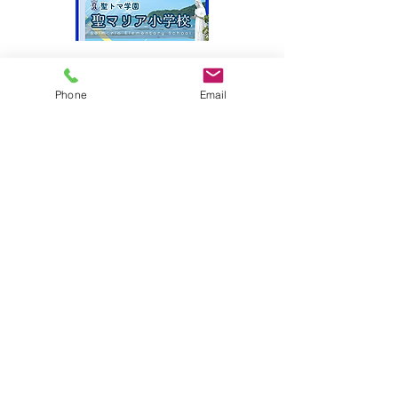
サイトマップ
Phone
Email
●園について
●園長挨拶
●理想とする子どもの姿
●園の特色
●保護者の皆様からの声
●園のいちにち
●年間行事
●施設紹介
●プライバシーポリシー
●アクセス