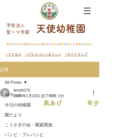
学校法人
天使幼稚園
​聖トマ学園
>アクセス
>プライバシーポリシー
>サイトマップ
記事
All Posts
tenshi270
All Posts
2025年1月10日
読了時間: 1分
凧あげ 年少
今日の幼稚園
園だより
こうさぎの会・園庭開放
バンビ・プレバンビ