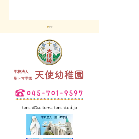
終業式 全
学校法人
天使幼稚園
夏祭り 全学年
​聖トマ学園
tenshi@seitoma-tenshi.ed.jp