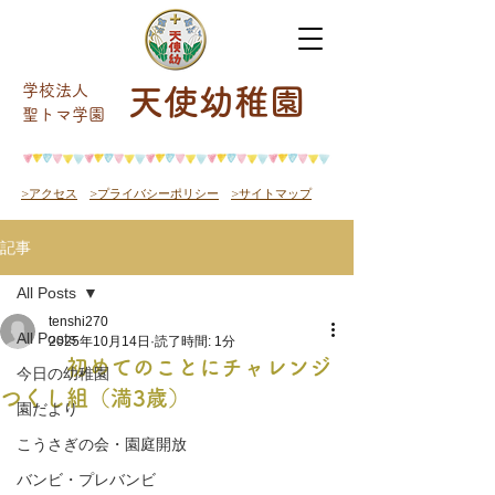
学校法人
天使幼稚園
​聖トマ学園
>アクセス
>プライバシーポリシー
>サイトマップ
記事
All Posts
tenshi270
All Posts
2025年10月14日
読了時間: 1分
初めてのことにチャレンジ
今日の幼稚園
つくし組（満3歳）
園だより
こうさぎの会・園庭開放
バンビ・プレバンビ