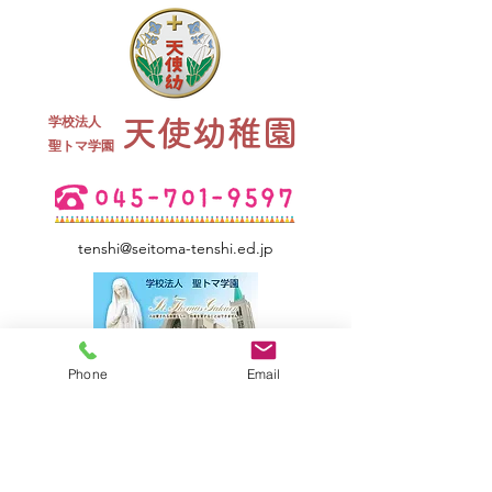
終業式 全
学校法人
天使幼稚園
夏祭り 全学年
​聖トマ学園
tenshi@seitoma-tenshi.ed.jp
Phone
Email
サイトマップ