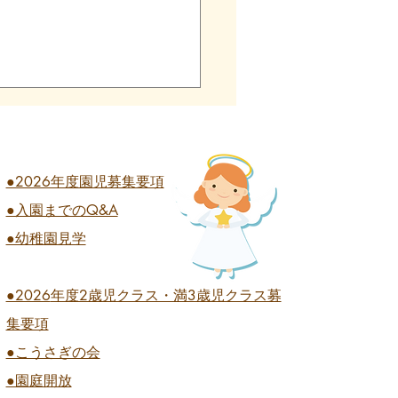
●2026年度園児募集要項
●入園までのQ&A
業式 全学年
●幼稚園見学
●2026
年度2歳児クラス・満3歳児クラス募
集要項
●こうさぎの会
●園庭開放