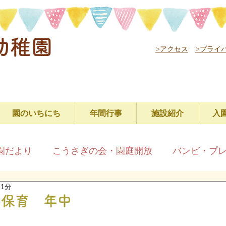
幼稚園
>アクセス
>プライ
園のいちにち
年間行事
施設紹介
入
園だより
こうさぎの会・園庭開放
バンビ・プ
 1分
育 年中