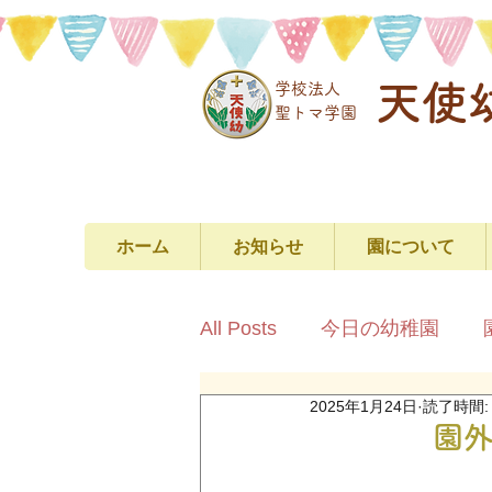
天使
学校法人
​聖トマ学園
ホーム
お知らせ
園について
All Posts
今日の幼稚園
2025年1月24日
読了時間:
園外保