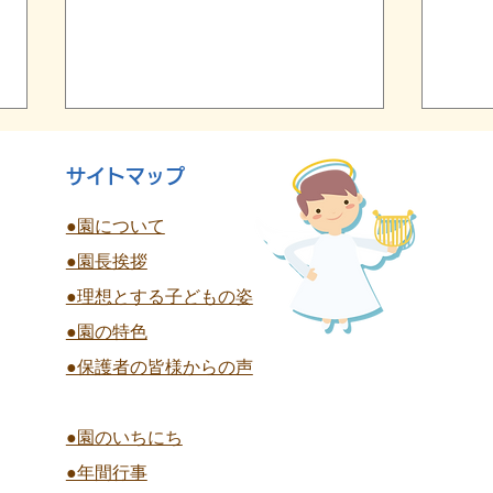
サイトマップ
●園について
●園長挨拶
終
●理想とする子どもの姿
夏祭り 全学年
●園の特色
●保護者の皆様からの声
●園のいちにち
●年間行事