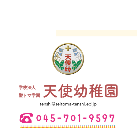
同窓会について
現４年生対象の天使幼稚園卒園生
同窓会を開催します。 たくさん
のお友達、先生が参加予定です✨
ささやかですがお菓子と、カルピ
天使幼稚園
スをご用意します。水筒、上履
学校法人
き、コップをお持ちください。
​聖トマ学園
ご不明点は幼稚園にお電話くださ
tenshi@seitoma-tenshi.ed.jp
い。 皆さまとお会いできること
を楽しみにしています。