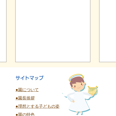
サイトマップ
●園について
●園長挨拶
終
●理想とする子どもの姿
夏祭り 全学年
●園の特色