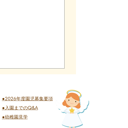
●2026年度園児募集要項
●入園までのQ&A
業式 全学年
●幼稚園見学