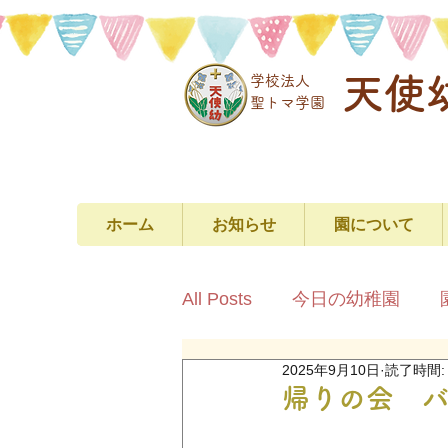
天使
学校法人
​聖トマ学園
ホーム
お知らせ
園について
All Posts
今日の幼稚園
2025年9月10日
読了時間:
帰りの会 