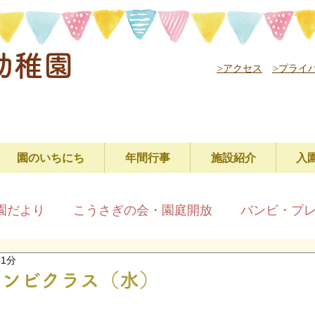
幼稚園
>アクセス
>プライ
園のいちにち
年間行事
施設紹介
入
園だより
こうさぎの会・園庭開放
バンビ・プ
 1分
バンビクラス（水）