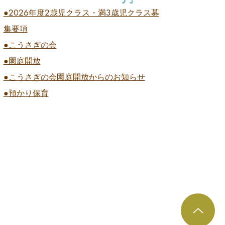
●2026
年度2歳児クラス・満3歳児クラス募
集要項
●こうさぎの会
●園庭開放
●こうさぎの会園庭開放からのお知らせ
●預かり保育