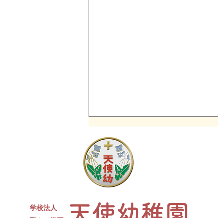
同窓会について
現４年生対象の天使幼稚園卒園生
同窓会を開催します。 たくさん
のお友達、先生が参加予定です✨
ささやかですがお菓子と、カルピ
天使幼稚園
スをご用意します。水筒、上履
学校法人
き、コップをお持ちください。