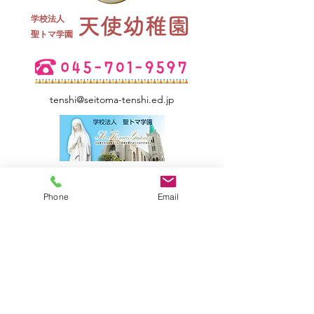
終業式 全
学校法人
天使幼稚園
夏祭り 全学年
​聖トマ学園
tenshi@seitoma-tenshi.ed.jp
Phone
Email
サイトマップ
●園について
●園長挨拶
●理想とする子どもの姿