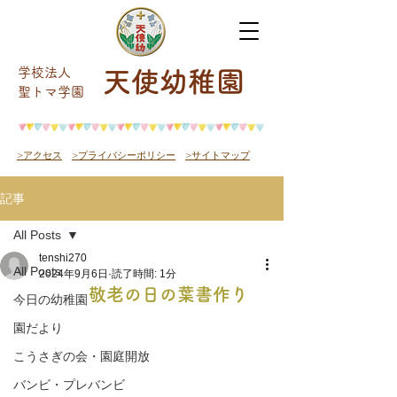
学校法人
天使幼稚園
​聖トマ学園
>アクセス
>プライバシーポリシー
>サイトマップ
記事
All Posts
tenshi270
All Posts
2024年9月6日
読了時間: 1分
敬老の日の葉書作り
今日の幼稚園
園だより
こうさぎの会・園庭開放
バンビ・プレバンビ