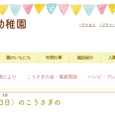
幼稚園
>アクセス
>プライ
園のいちにち
年間行事
施設紹介
入
園だより
こうさぎの会・園庭開放
バンビ・プ
 1分
13日）のこうさぎの