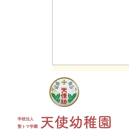
同窓会について
現４年生対象の天使幼稚園卒園生
同窓会を開催します。 たくさん
のお友達、先生が参加予定です✨
ささやかですがお菓子と、カルピ
天使幼稚園
スをご用意します。水筒、上履
学校法人
き、コップをお持ちください。
​聖トマ学園