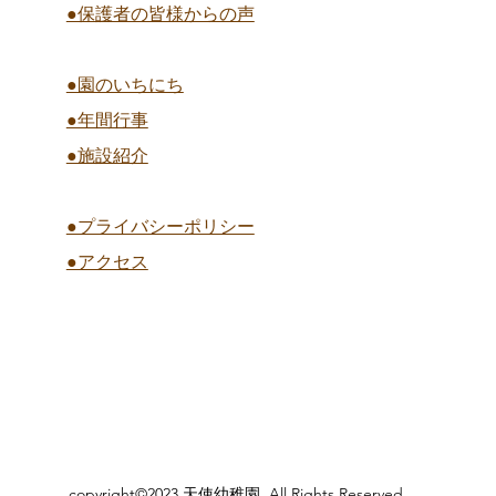
●保護者の皆様からの声
●園のいちにち
●年間行事
●施設紹介
●プライバシーポリシー
●アクセス
copyright©2023 天使幼稚園 All Rights Reserved.