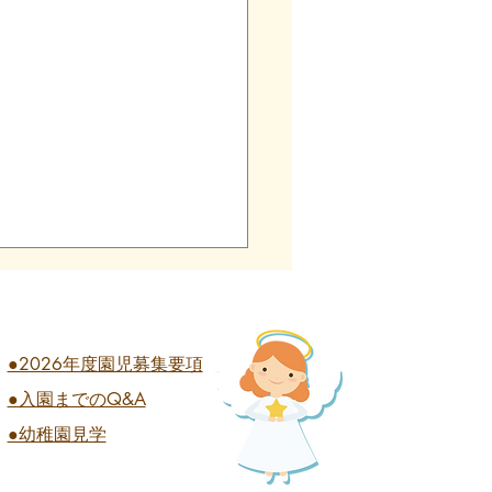
●2026年度園児募集要項
●入園までのQ&A
業式 全学年
●幼稚園見学