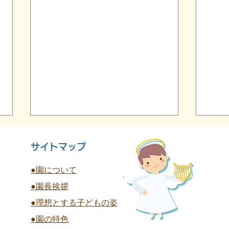
サイトマップ
●園について
●園長挨拶
終
●理想とする子どもの姿
夏祭り 全学年
●園の特色