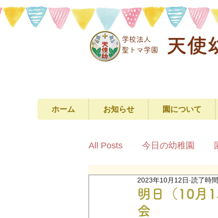
天使
学校法人
​聖トマ学園
ホーム
お知らせ
園について
All Posts
今日の幼稚園
2023年10月12日
読了時間:
明日（10月