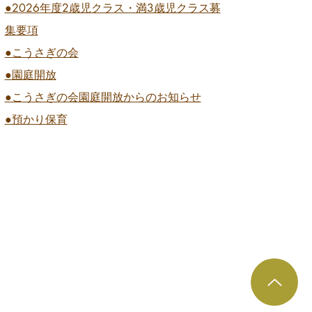
●2026
年度2歳児クラス・満3歳児クラス募
集要項
●こうさぎの会
●園庭開放
●こうさぎの会園庭開放からのお知らせ
●預かり保育