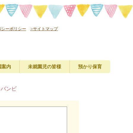
バシーポリシー
>サイトマップ
園案内
未就園児の皆様
預かり保育
レバンビ
会