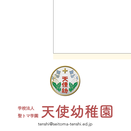
同窓会について
現４年生対象の天使幼稚園卒園生
同窓会を開催します。 たくさん
のお友達、先生が参加予定です✨
ささやかですがお菓子と、カルピ
天使幼稚園
スをご用意します。水筒、上履
学校法人
き、コップをお持ちください。
​聖トマ学園
ご不明点は幼稚園にお電話くださ
tenshi@seitoma-tenshi.ed.jp
い。 皆さまとお会いできること