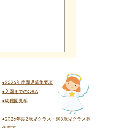
●2026年度園児募集要項
●入園までのQ&A
業式 全学年
●幼稚園見学
●2026
年度2歳児クラス・満3歳児クラス募