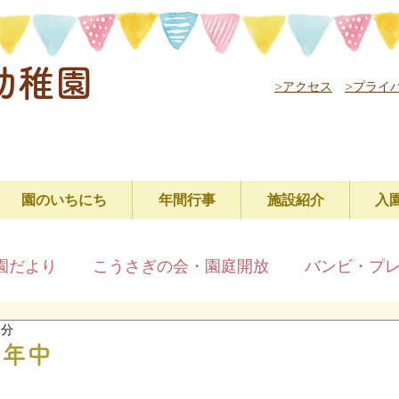
幼稚園
>アクセス
>プライ
園のいちにち
年間行事
施設紹介
入
園だより
こうさぎの会・園庭開放
バンビ・プ
1分
年中