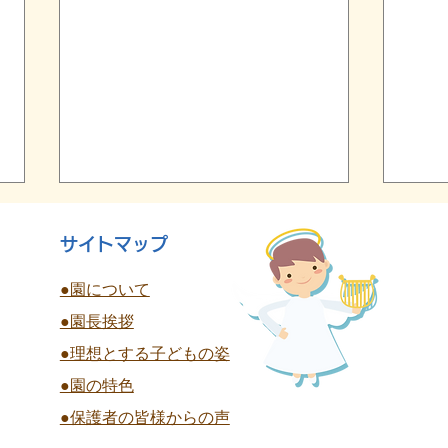
サイトマップ
●園について
●園長挨拶
終
●理想とする子どもの姿
夏祭り 全学年
●園の特色
●保護者の皆様からの声