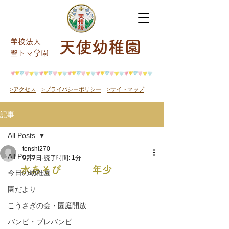
学校法人
天使幼稚園
​聖トマ学園
>アクセス
>プライバシーポリシー
>サイトマップ
記事
All Posts
tenshi270
All Posts
5月7日
読了時間: 1分
水あそび 年少
今日の幼稚園
園だより
こうさぎの会・園庭開放
バンビ・プレバンビ