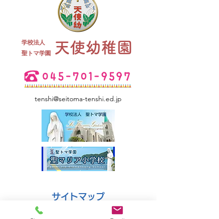
終業式 全
学校法人
天使幼稚園
夏祭り 全学年
​聖トマ学園
tenshi@seitoma-tenshi.ed.jp
サイトマップ
●園について