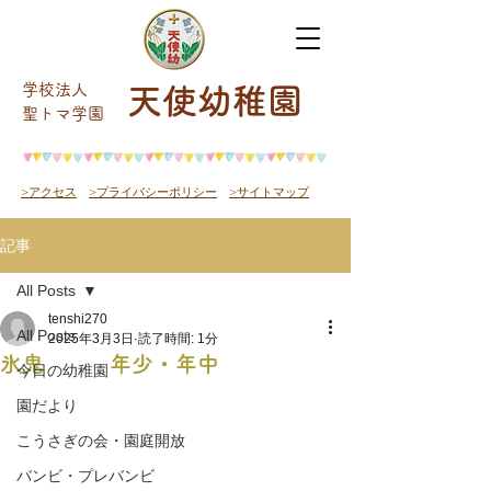
学校法人
天使幼稚園
​聖トマ学園
>アクセス
>プライバシーポリシー
>サイトマップ
記事
All Posts
tenshi270
All Posts
2025年3月3日
読了時間: 1分
氷鬼 年少・年中
今日の幼稚園
園だより
こうさぎの会・園庭開放
バンビ・プレバンビ