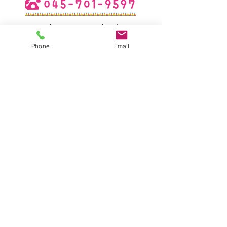
tenshi@seitoma-tenshi.ed.jp
Phone
Email
サイトマップ
●園について
●園長挨拶
●理想とする子どもの姿
●園の特色
●保護者の皆様からの声