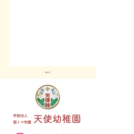
終業式 全
学校法人
天使幼稚園
夏祭り 全学年
​聖トマ学園