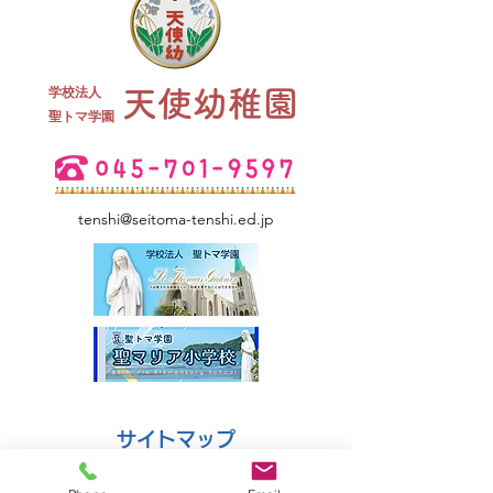
終業式 全
学校法人
天使幼稚園
夏祭り 全学年
​聖トマ学園
tenshi@seitoma-tenshi.ed.jp
サイトマップ
●園について