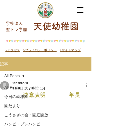
学校法人
天使幼稚園
​聖トマ学園
>アクセス
>プライバシーポリシー
>サイトマップ
記事
All Posts
tenshi270
All Posts
1月8日
読了時間: 1分
決意表明 年長
今日の幼稚園
園だより
こうさぎの会・園庭開放
バンビ・プレバンビ