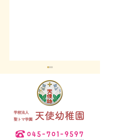
終業式 全
学校法人
天使幼稚園
夏祭り 全学年
​聖トマ学園