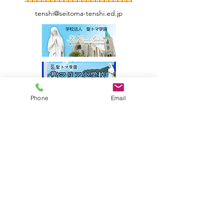
tenshi@seitoma-tenshi.ed.jp
Phone
Email
サイトマップ
●園について
●園長挨拶
●理想とする子どもの姿
●園の特色
●保護者の皆様からの声
●園のいちにち