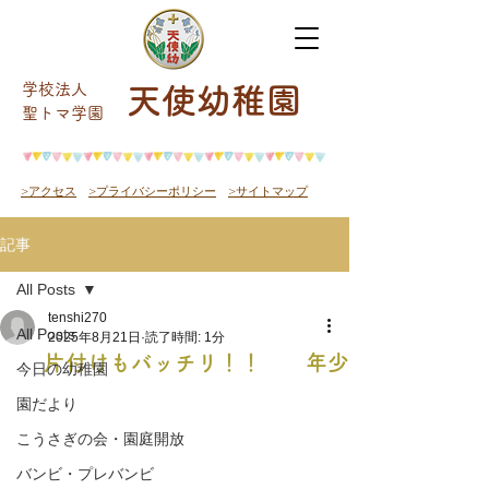
学校法人
天使幼稚園
​聖トマ学園
>アクセス
>プライバシーポリシー
>サイトマップ
記事
All Posts
tenshi270
All Posts
2025年8月21日
読了時間: 1分
片付けもバッチリ！！ 年少
今日の幼稚園
園だより
こうさぎの会・園庭開放
バンビ・プレバンビ