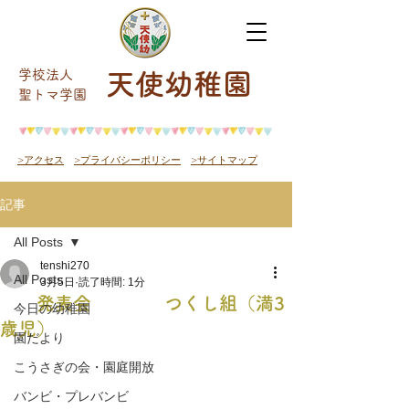
学校法人
天使幼稚園
​聖トマ学園
>アクセス
>プライバシーポリシー
>サイトマップ
記事
All Posts
tenshi270
All Posts
3月5日
読了時間: 1分
発表会 つくし組（満3
今日の幼稚園
歳児）
園だより
こうさぎの会・園庭開放
バンビ・プレバンビ