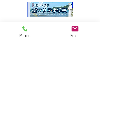
サイトマップ
Phone
Email
●園について
●園長挨拶
●理想とする子どもの姿
●園の特色
●保護者の皆様からの声
●園のいちにち
●年間行事
●施設紹介
●プライバシーポリシー