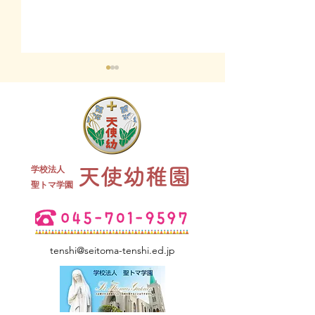
終業式 全
学校法人
天使幼稚園
夏祭り 全学年
​聖トマ学園
tenshi@seitoma-tenshi.ed.jp