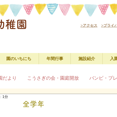
幼稚園
>アクセス
>プライ
園のいちにち
年間行事
施設紹介
入
園だより
こうさぎの会・園庭開放
バンビ・プ
 1分
練習 全学年