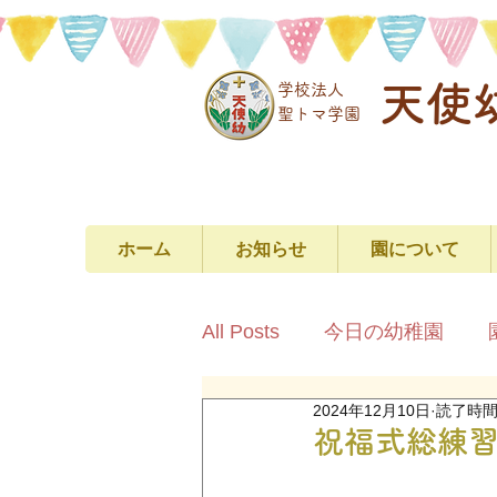
天使
学校法人
​聖トマ学園
ホーム
お知らせ
園について
All Posts
今日の幼稚園
2024年12月10日
読了時間:
祝福式総