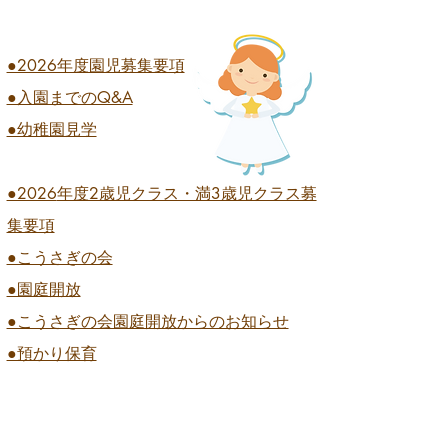
●2026年度園児募集要項
●入園までのQ&A
業式 全学年
●幼稚園見学
●2026
年度2歳児クラス・満3歳児クラス募
集要項
●こうさぎの会
●園庭開放
●こうさぎの会園庭開放からのお知らせ
●預かり保育