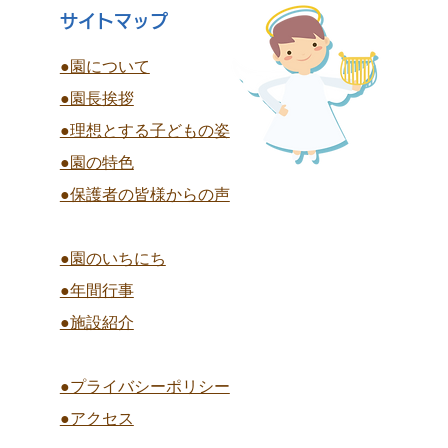
サイトマップ
●園について
●園長挨拶
終
●理想とする子どもの姿
夏祭り 全学年
●園の特色
●保護者の皆様からの声
●園のいちにち
●年間行事
●施設紹介
●プライバシーポリシー
●アクセス