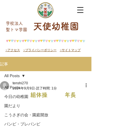
学校法人
天使幼稚園
​聖トマ学園
>アクセス
>プライバシーポリシー
>サイトマップ
記事
All Posts
tenshi270
All Posts
2024年9月9日
読了時間: 1分
組体操 年長
今日の幼稚園
園だより
こうさぎの会・園庭開放
バンビ・プレバンビ