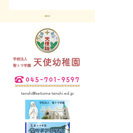
終業式 全
学校法人
天使幼稚園
夏祭り 全学年
​聖トマ学園
tenshi@seitoma-tenshi.ed.jp