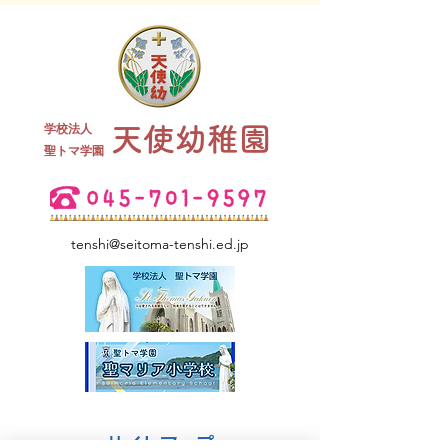
終業式 全
学校法人
天使幼稚園
夏祭り 全学年
​聖トマ学園
tenshi@seitoma-tenshi.ed.jp
サイトマップ