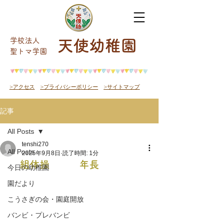
学校法人
天使幼稚園
​聖トマ学園
>アクセス
>プライバシーポリシー
>サイトマップ
記事
All Posts
tenshi270
All Posts
2025年9月8日
読了時間: 1分
組体操 年長
今日の幼稚園
園だより
こうさぎの会・園庭開放
バンビ・プレバンビ