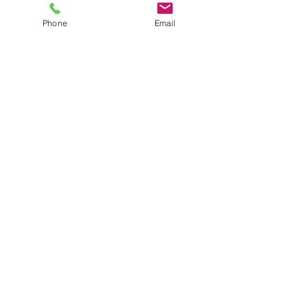
●園について
Phone
Email
●園長挨拶
●理想とする子どもの姿
●園の特色
●保護者の皆様からの声
●園のいちにち
●年間行事
●施設紹介
●プライバシーポリシー
●アクセス
●2026年度園児募集要項
●入園までのQ&A