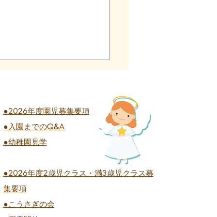
●2026年度園児募集要項
●入園までのQ&A
業式 全学年
●幼稚園見学
●2026
年度2歳児クラス・満3歳児クラス募
集要項
●こうさぎの会