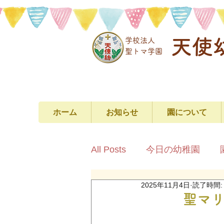
天使
学校法人
​聖トマ学園
ホーム
お知らせ
園について
All Posts
今日の幼稚園
2025年11月4日
読了時間:
聖マリア