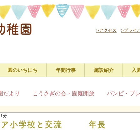
幼稚園
>アクセス
>プライ
園のいちにち
年間行事
施設紹介
入
園だより
こうさぎの会・園庭開放
バンビ・プ
 1分
小学校と交流 年長