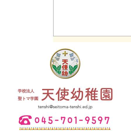
同窓会について
現４年生対象の天使幼稚園卒園生
同窓会を開催します。 たくさん
のお友達、先生が参加予定です✨
ささやかですがお菓子と、カルピ
天使幼稚園
スをご用意します。水筒、上履
学校法人
き、コップをお持ちください。
​聖トマ学園
ご不明点は幼稚園にお電話くださ
tenshi@seitoma-tenshi.ed.jp
い。 皆さまとお会いできること
を楽しみにしています。