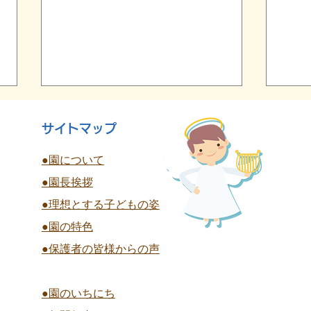
サイトマップ
●園について
●園長挨拶
終
●理想とする子どもの姿
夏祭り 全学年
●園の特色
●保護者の皆様からの声
●園のいちにち