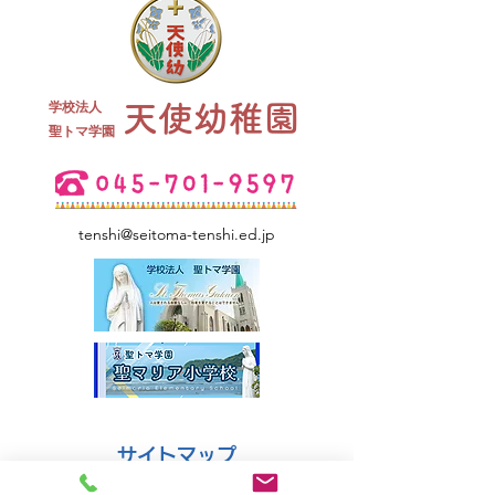
終業式 全
学校法人
天使幼稚園
夏祭り 全学年
​聖トマ学園
tenshi@seitoma-tenshi.ed.jp
サイトマップ
●園について