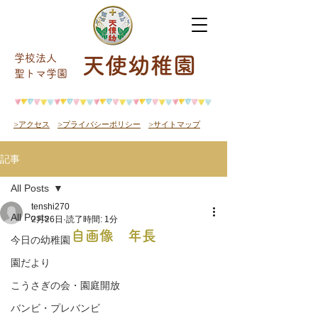
学校法人
天使幼稚園
​聖トマ学園
>アクセス
>プライバシーポリシー
>サイトマップ
記事
All Posts
tenshi270
All Posts
2月26日
読了時間: 1分
自画像 年長
今日の幼稚園
園だより
こうさぎの会・園庭開放
バンビ・プレバンビ