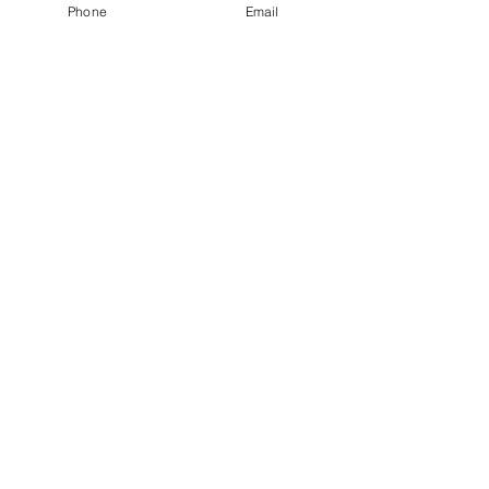
Phone
Email
●園長挨拶
●理想とする子どもの姿
●園の特色
●保護者の皆様からの声
●園のいちにち
●年間行事
●施設紹介
●プライバシーポリシー
●アクセス
●2026年度園児募集要項
●入園までのQ&A
●幼稚園見学