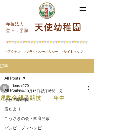
学校法人
天使幼稚園
​聖トマ学園
>アクセス
>プライバシーポリシー
>サイトマップ
記事
All Posts
tenshi270
All Posts
2025年10月15日
読了時間: 1分
運動会親子競技 年中
今日の幼稚園
園だより
こうさぎの会・園庭開放
バンビ・プレバンビ