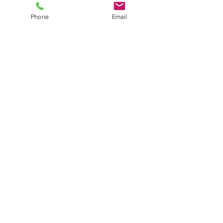
●園について
Phone
Email
●園長挨拶
●理想とする子どもの姿
●園の特色
●保護者の皆様からの声
●園のいちにち
●年間行事
●施設紹介
●プライバシーポリシー
●アクセス
●2026年度園児募集要項
●入園までのQ&A