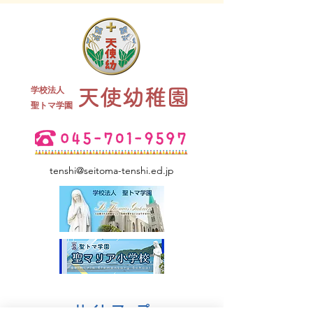
終業式 全
学校法人
天使幼稚園
夏祭り 全学年
​聖トマ学園
tenshi@seitoma-tenshi.ed.jp
サイトマップ