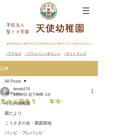
学校法人
天使幼稚園
​聖トマ学園
>アクセス
>プライバシーポリシー
>サイトマップ
記事
All Posts
tenshi270
All Posts
1月29日
読了時間: 1分
鬼のお面作り 年中
今日の幼稚園
園だより
こうさぎの会・園庭開放
バンビ・プレバンビ