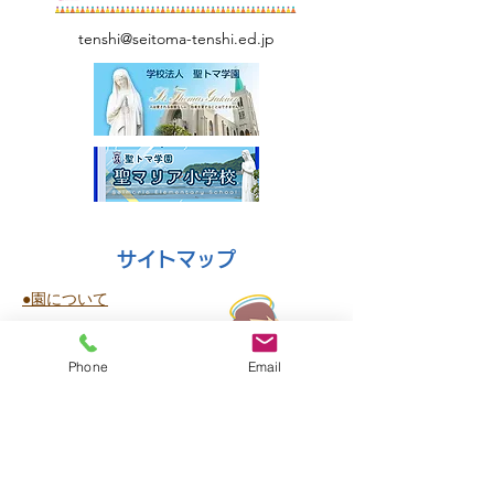
tenshi@seitoma-tenshi.ed.jp
サイトマップ
●園について
●園長挨拶
●理想とする子どもの姿
Phone
Email
●園の特色
●保護者の皆様からの声
●園のいちにち