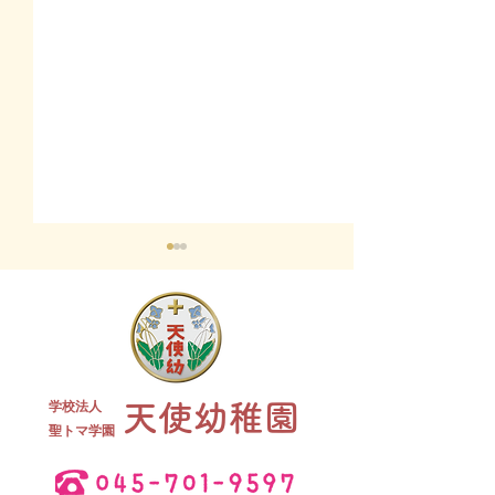
終業式 全
学校法人
天使幼稚園
夏祭り 全学年
​聖トマ学園