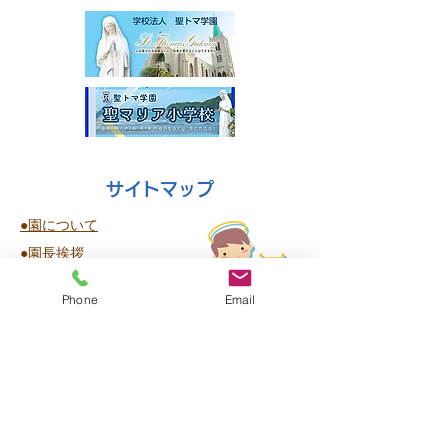
サイトマップ
●園について
●園長挨拶
●理想とする子どもの姿
Phone
Email
●園の特色
●保護者の皆様からの声
●園のいちにち
●年間行事