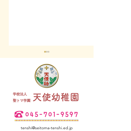
終業式 全
学校法人
天使幼稚園
夏祭り 全学年
​聖トマ学園
tenshi@seitoma-tenshi.ed.jp