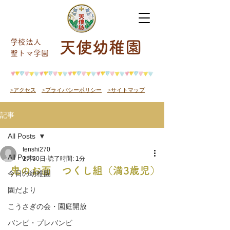
学校法人
天使幼稚園
​聖トマ学園
>アクセス
>プライバシーポリシー
>サイトマップ
記事
All Posts
tenshi270
All Posts
1月30日
読了時間: 1分
鬼のお面 つくし組（満3歳児）
今日の幼稚園
園だより
こうさぎの会・園庭開放
バンビ・プレバンビ