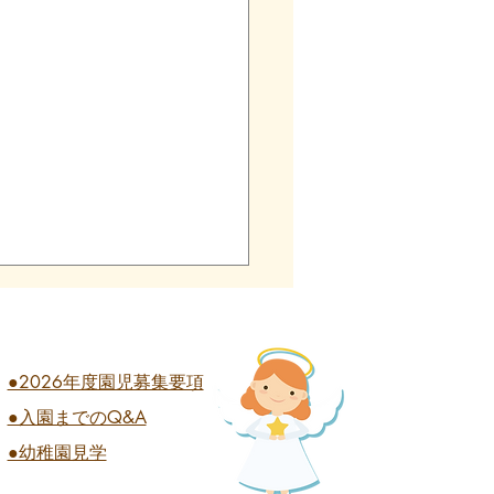
●2026年度園児募集要項
●入園までのQ&A
業式 全学年
●幼稚園見学