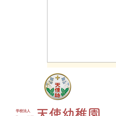
同窓会について
現４年生対象の天使幼稚園卒園生
同窓会を開催します。 たくさん
のお友達、先生が参加予定です✨
ささやかですがお菓子と、カルピ
天使幼稚園
スをご用意します。水筒、上履
学校法人
き、コップをお持ちください。