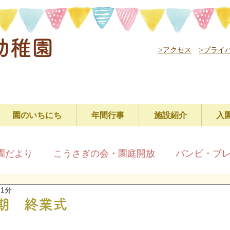
幼稚園
>アクセス
>プライ
園のいちにち
年間行事
施設紹介
入
園だより
こうさぎの会・園庭開放
バンビ・プ
 1分
 終業式