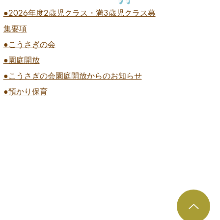
●2026
年度2歳児クラス・満3歳児クラス募
集要項
●こうさぎの会
●園庭開放
●こうさぎの会園庭開放からのお知らせ
●預かり保育