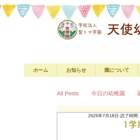
天使
学校法人
​聖トマ学園
ホーム
お知らせ
園について
All Posts
今日の幼稚園
2025年7月18日
読了時間:
1学期