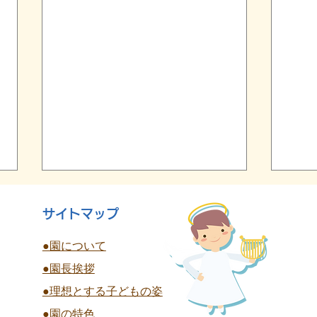
サイトマップ
●園について
●園長挨拶
終
●理想とする子どもの姿
夏祭り 全学年
●園の特色