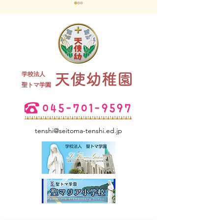
終業式 全
学校法人
天使幼稚園
夏祭り 全学年
​聖トマ学園
tenshi@seitoma-tenshi.ed.jp