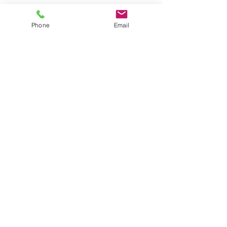
サイトマップ
Phone
Email
●園について
●園長挨拶
●理想とする子どもの姿
●園の特色
●保護者の皆様からの声
●園のいちにち
●年間行事
●施設紹介
●プライバシーポリシー
●アクセス
●2026年度園児募集要項