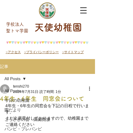
学校法人
天使幼稚園
​聖トマ学園
>アクセス
>プライバシーポリシー
>サイトマップ
記事
All Posts
tenshi270
All Posts
2024年7月31日
読了時間: 1分
4年生・6年生 同窓会について
今日の幼稚園
4年生・6年生の同窓会を下記の日程で行いま
園だより
す。
まだ出席受付しておりますので、幼稚園まで
こうさぎの会・園庭開放
ご連絡ください
バンビ・プレバンビ