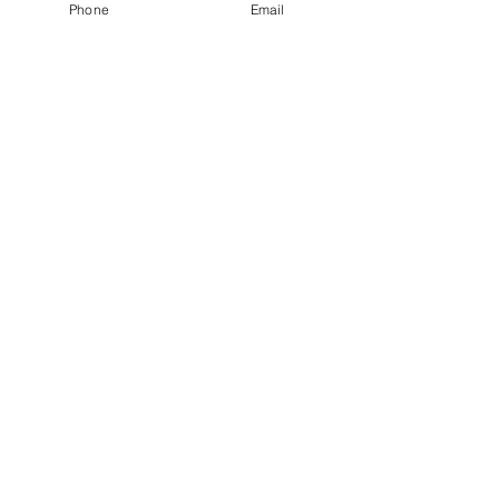
Phone
Email
●園長挨拶
●理想とする子どもの姿
●園の特色
●保護者の皆様からの声
●園のいちにち
●年間行事
●施設紹介
●プライバシーポリシー
●アクセス
●2026年度園児募集要項
●入園までのQ&A
●幼稚園見学