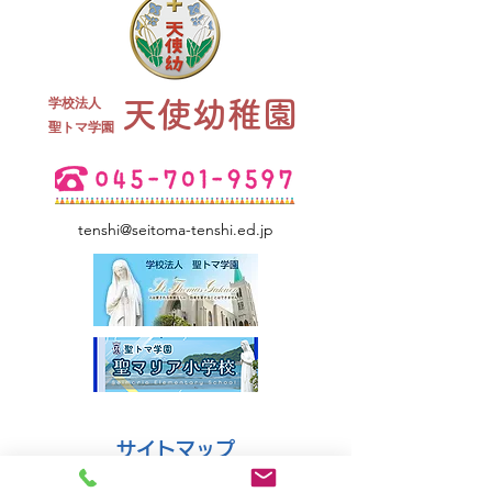
終業式 全
学校法人
天使幼稚園
夏祭り 全学年
​聖トマ学園
tenshi@seitoma-tenshi.ed.jp
サイトマップ
●園について