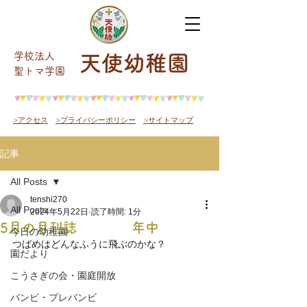
学校法人
天使幼稚園
​聖トマ学園
>アクセス
>プライバシーポリシー
>サイトマップ
記事
All Posts
tenshi270
All Posts
2024年5月22日
読了時間: 1分
5月の月刊誌 年中
今日の幼稚園
つばめはどんなふうに飛ぶのかな？　　
園だより
こうさぎの会・園庭開放
バンビ・プレバンビ