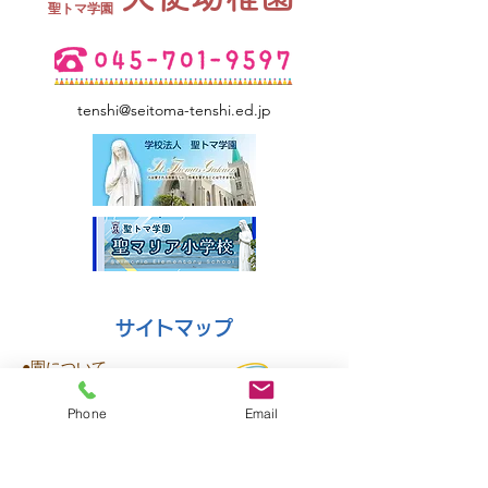
​聖トマ学園
tenshi@seitoma-tenshi.ed.jp
サイトマップ
●園について
●園長挨拶
Phone
Email
●理想とする子どもの姿
●園の特色