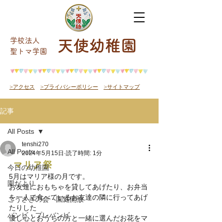
学校法人
天使幼稚園
​聖トマ学園
>アクセス
>プライバシーポリシー
>サイトマップ
記事
All Posts
tenshi270
All Posts
2024年5月15日
読了時間: 1分
マリア祭
今日の幼稚園
5月はマリア様の月です。
園だより
お友達におもちゃを貸してあげたり、お弁当
を一人で食べているお友達の隣に行ってあげ
こうさぎの会・園庭開放
たりした
バンビ・プレバンビ
優し心とおうちの方と一緒に選んだお花をマ