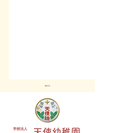
終業式 全
学校法人
天使幼稚園
夏祭り 全学年