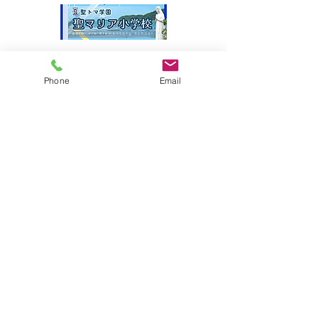
サイトマップ
Phone
Email
●園について
●園長挨拶
●理想とする子どもの姿
●園の特色
●保護者の皆様からの声
●園のいちにち
●年間行事
●施設紹介
●プライバシーポリシー