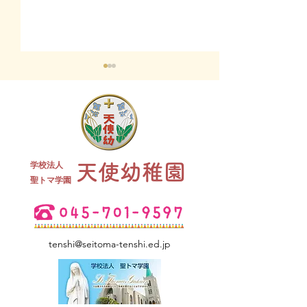
9月12日（金）
の会について
12日（金）のこ
ミニミニ運動会を
学校法人
天使幼稚園
ます。 まだまだ
2026年度 新入園・未就園
​聖トマ学園
ミニ運動会はホー
で行います。 動
児クラス説明会のお知ら
と靴でいらして下
せ
まま入れます。 
tenshi@seitoma-tenshi.ed.jp
ください。お待ち
す。