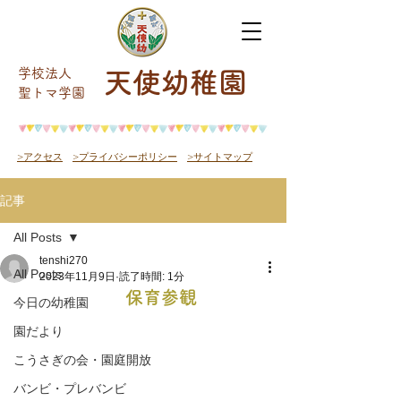
学校法人
天使幼稚園
​聖トマ学園
>アクセス
>プライバシーポリシー
>サイトマップ
記事
All Posts
tenshi270
All Posts
2023年11月9日
読了時間: 1分
保育参観
今日の幼稚園
園だより
こうさぎの会・園庭開放
バンビ・プレバンビ