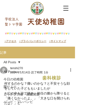
学校法人
天使幼稚園
​聖トマ学園
>アクセス
>プライバシーポリシー
>サイトマップ
記事
All Posts
tenshi270
All Posts
2024年5月14日
読了時間: 1分
歯科検診
今日の幼稚園
何するのかな？痛いのかな？と不安そうな顔
園だより
をしていた子どももいましたが
お口の中を診て頂き、担任の膝から降りると
こうさぎの会・園庭開放
「痛くなかったよ。」「大きな口を開けられ
バンビ・プレバンビ
たよ。」と