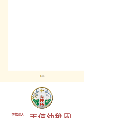
終業式 全
学校法人
天使幼稚園
夏祭り 全学年