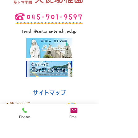
​聖トマ学園
tenshi@seitoma-tenshi.ed.jp
サイトマップ
●園について
●園長挨拶
Phone
Email
●理想とする子どもの姿
●園の特色