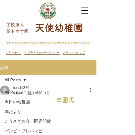
学校法人
天使幼稚園
​聖トマ学園
>アクセス
>プライバシーポリシー
>サイトマップ
記事
All Posts
tenshi270
All Posts
3月16日
読了時間: 1分
卒園式
今日の幼稚園
園だより
こうさぎの会・園庭開放
バンビ・プレバンビ