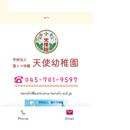
終業式 全
学校法人
天使幼稚園
夏祭り 全学年
​聖トマ学園
tenshi@seitoma-tenshi.ed.jp
Phone
Email