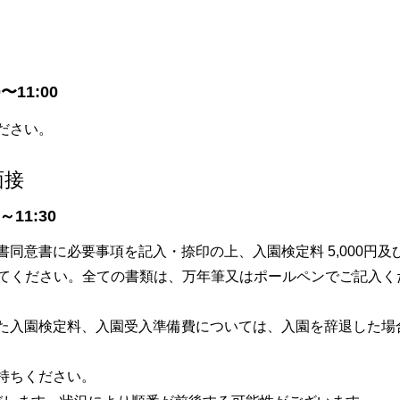
〜11:00
ださい。
面接
～11:30
同意書に必要事項を記入・捺印の上、入園検定料 5,000円及
出してください。全ての書類は、万年筆又はポールペンでご記入
た入園検定料、入園受入準備費については、入園を辞退した場
持ちください。