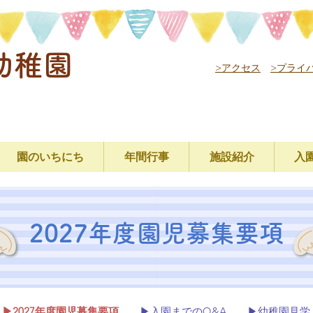
幼稚園
>アクセス
>プライ
園のいちにち
年間行事
施設紹介
入
2027年度園児募集要項
▶2027年度園児募集要項
▶入園までのQ&A
▶幼稚園見学