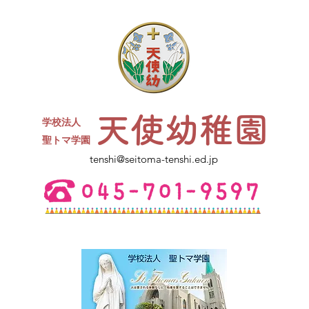
天使幼稚園
学校法人
​聖トマ学園
tenshi@seitoma-tenshi.ed.jp