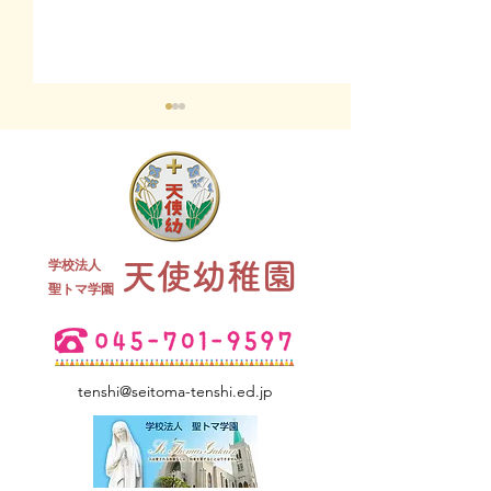
終業式 全
学校法人
天使幼稚園
夏祭り 全学年
​聖トマ学園
tenshi@seitoma-tenshi.ed.jp