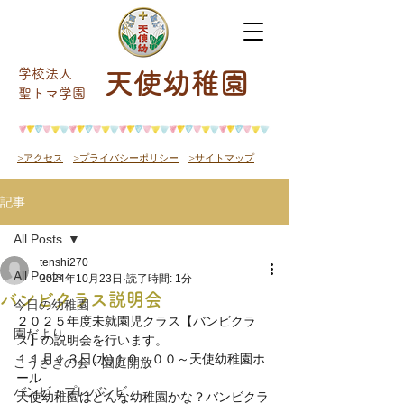
学校法人
天使幼稚園
​聖トマ学園
>アクセス
>プライバシーポリシー
>サイトマップ
記事
All Posts
tenshi270
All Posts
2024年10月23日
読了時間: 1分
バンビクラス説明会
今日の幼稚園
２０２５年度未就園児クラス【バンビクラ
園だより
ス】の説明会を行います。
１１月１３日(水)１０：００～天使幼稚園ホ
こうさぎの会・園庭開放
ール
バンビ・プレバンビ
天使幼稚園はどんな幼稚園かな？バンビクラ