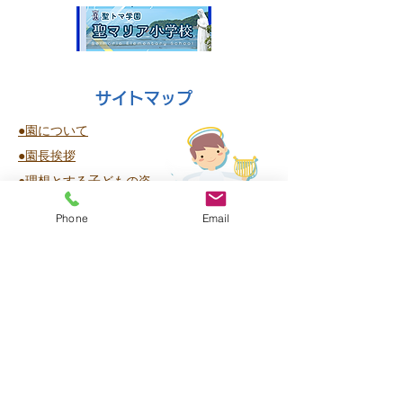
サイトマップ
●園について
●園長挨拶
●理想とする子どもの姿
●園の特色
Phone
Email
●保護者の皆様からの声
●園のいちにち
●年間行事
●施設紹介
●プライバシーポリシー